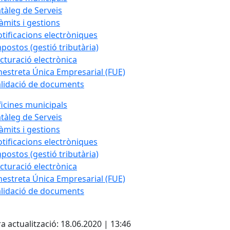
tàleg de Serveis
àmits i gestions
tificacions electròniques
postos (gestió tributària)
cturació electrònica
nestreta Única Empresarial (FUE)
lidació de documents
icines municipals
tàleg de Serveis
àmits i gestions
tificacions electròniques
postos (gestió tributària)
cturació electrònica
nestreta Única Empresarial (FUE)
lidació de documents
cebook
X
a actualització: 18.06.2020 | 13:46