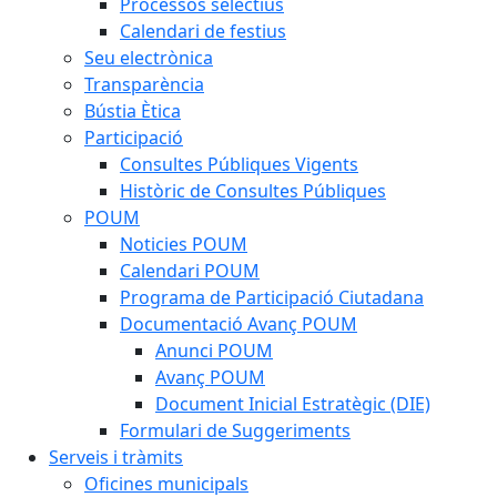
Processos selectius
Calendari de festius
Seu electrònica
Transparència
Bústia Ètica
Participació
Consultes Públiques Vigents
Històric de Consultes Públiques
POUM
Noticies POUM
Calendari POUM
Programa de Participació Ciutadana
Documentació Avanç POUM
Anunci POUM
Avanç POUM
Document Inicial Estratègic (DIE)
Formulari de Suggeriments
Serveis i tràmits
Oficines municipals