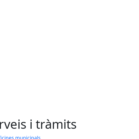
rveis i tràmits
icines municipals