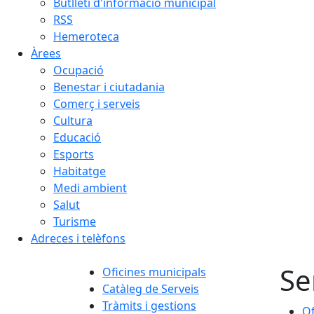
Butlletí d'informació municipal
RSS
Hemeroteca
Àrees
Ocupació
Benestar i ciutadania
Comerç i serveis
Cultura
Educació
Esports
Habitatge
Medi ambient
Salut
Turisme
Adreces i telèfons
Se
Oficines municipals
Catàleg de Serveis
Tràmits i gestions
Of