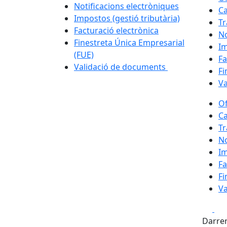
Notificacions electròniques
Ca
Impostos (gestió tributària)
Tr
Facturació electrònica
No
Finestreta Única Empresarial
Im
(FUE)
Fa
Validació de documents
Fi
Va
Of
Ca
Tr
No
Im
Fa
Fi
Va
Fa
Darrer