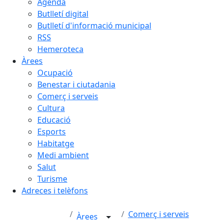
Agenda
Butlletí digital
Butlletí d'informació municipal
RSS
Hemeroteca
Àrees
Ocupació
Benestar i ciutadania
Comerç i serveis
Cultura
Educació
Esports
Habitatge
Medi ambient
Salut
Turisme
Adreces i telèfons
Comerç i serveis
Àrees