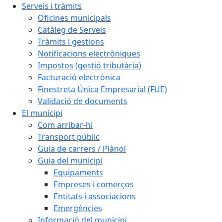
Serveis i tràmits
Oficines municipals
Catàleg de Serveis
Tràmits i gestions
Notificacions electròniques
Impostos (gestió tributària)
Facturació electrònica
Finestreta Única Empresarial (FUE)
Validació de documents
El municipi
Com arribar-hi
Transport públic
Guia de carrers / Plànol
Guia del municipi
Equipaments
Empreses i comerços
Entitats i associacions
Emergències
Informació del municipi