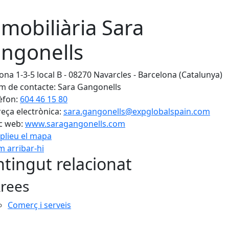
mobiliària Sara
ngonells
ona 1-3-5 local B - 08270 Navarcles - Barcelona (Catalunya)
 de contacte: Sara Gangonells
èfon:
604 46 15 80
eça electrònica:
sara.gangonells@expglobalspain.com
c web:
www.saragangonells.com
plieu el mapa
 arribar-hi
Leaflet
| ©
OpenStreetMap
con
tingut relacionat
rees
Comerç i serveis
cebook
X