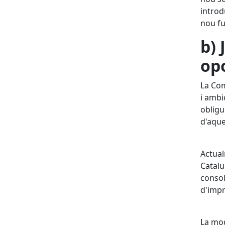
introd
nou fu
b) 
opo
La Com
i ambi
obligu
d'aque
Actual
Catalu
consol
d'impr
La mod