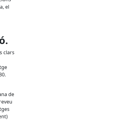
a, el
ó.
s clars
atge
030.
jana de
preveu
atges
ent)
s