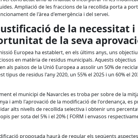
uïdes. Ampliació de les fraccions de la recollida porta a port
ncionament de l'àrea d'emergència i del servei.
Justificació de la necessitat i
rtunitat de la seva aprovaci
issió Europea ha establert, en els últims anys, uns objectiu
ciosos en matèria de residus municipals. Aquests objectius
en als països de la Unió Europea a assolir un 50% de recicl
st tipus de residus l'any 2020, un 55% el 2025 i un 60% el 2
ment el municipi de Navarcles es troba per sobre de la mit
nya i amb l'aprovació de la modificació de l'ordenança, es 
idar alts nivells de recollida selectiva i obtenir uns percent
opis per sota del 5% i el 20% ( FORM i envasos respectivam
ificació proposada haurà de regular els següents aspecte