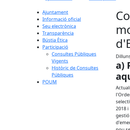
Co
Ajuntament
Informació oficial
mo
Seu electrònica
Transparència
d'
Bústia Ètica
Participació
Consultes Públiques
Dillun
Vigents
a)
Històric de Consultes
aqu
Públiques
POUM
Actual
l'Orde
select
2018 i
gestió
d'emer
nou se