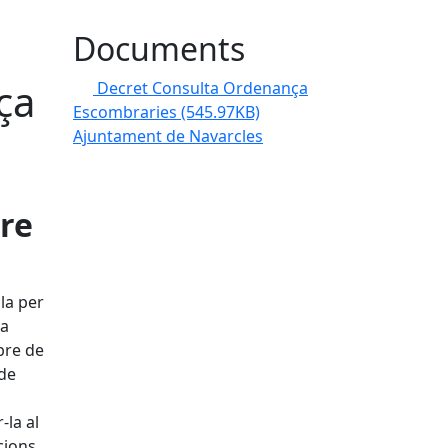
Documents
ça
Decret Consulta Ordenança
Escombraries
(545.97KB)
Ajuntament de Navarcles
re
la per
da
bre de
 de
-la al
cions