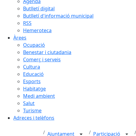
Agenda
Butlletí digital
Butlletí d'informació municipal
RSS
Hemeroteca
Àrees
Ocupació
Benestar i ciutadania
Comerç i serveis
Cultura
Educació
Esports
Habitatge
Medi ambient
Salut
Turisme
Adreces i telèfons
Ajuntament
Participació