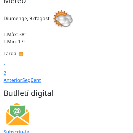
Meteo
Diumenge, 9 d’agost
D
T.Màx: 38°
T
T.Min: 17°
T
Tarda
T
1
2
Anterior
Següent
Butlletí digital
Subscriu-te